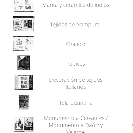
Manta y cerámica de indios
Tejidos de "vampum"
Chaleco
Tapices
Decoración de tejidos
italianos
Tela bizantina
Monumento a Cervantes /
Monumento a Daóiz y
Velarde