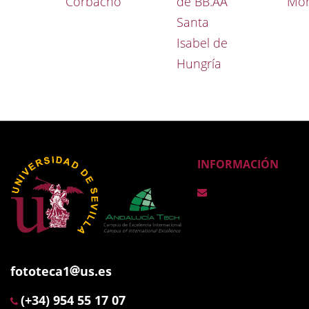
Corbacho
de BB.AA
Mor
Santa
Isabel de
Hungría
INFORMACIÓN
fototeca1
us.es
(+34) 954 55 17 07