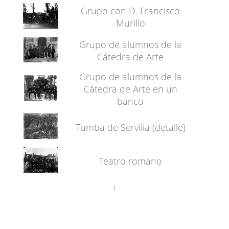
Grupo con D. Francisco
Murillo
Grupo de alumnos de la
Cátedra de Arte
Grupo de alumnos de la
Cátedra de Arte en un
banco
Tumba de Servilia (detalle)
Teatro romano
1