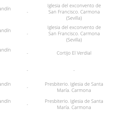
Iglesia del exconvento de
andín
-
San Francisco. Carmona
(Sevilla)
Iglesia del exconvento de
andín
-
San Francisco. Carmona
(Sevilla)
andín
-
Cortijo El Verdial
-
-
andín
Presbiterio. Iglesia de Santa
-
María. Carmona
andín
Presbiterio. Iglesia de Santa
-
María. Carmona