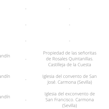
-
-
-
-
-
-
Propiedad de las señoritas
andín
-
de Rosales Quintanillas.
Castilleja de la Cuesta
andín
Iglesia del convento de San
-
José. Carmona (Sevilla)
Iglesia del exconvento de
andín
-
San Francisco. Carmona
(Sevilla)