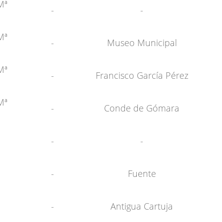
Mª
-
-
Mª
-
Museo Municipal
Mª
-
Francisco García Pérez
Mª
-
Conde de Gómara
-
-
-
Fuente
-
Antigua Cartuja