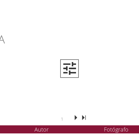
A
1
Autor
Fotógrafo