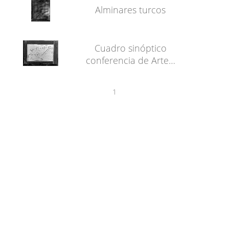
Alminares turcos
Cuadro sinóptico
conferencia de Arte…
1