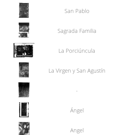
San Pablo
Sagrada Familia
La Porciúncula
La Virgen y San Agustín
-
Ángel
Angel