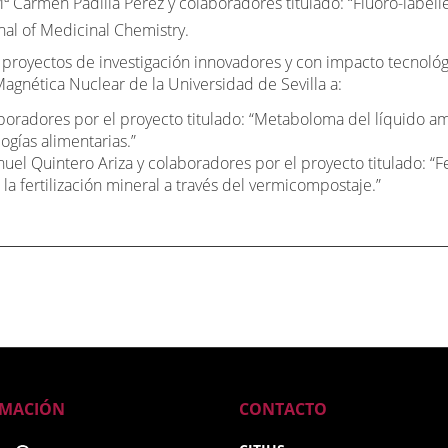
Mª Carmen Padilla Pérez y colaboradores titulado: “Fluoro-lab
nal of Medicinal Chemistry.
yectos de investigación innovadores y con impacto tecnológic
agnética Nuclear de la Universidad de Sevilla a:
radores por el proyecto titulado: “Metaboloma del líquido amn
ogías alimentarias.”
l Quintero Ariza y colaboradores por el proyecto titulado: “Fer
 la fertilización mineral a través del vermicompostaje.”
RMACIÓN
CONTACTO