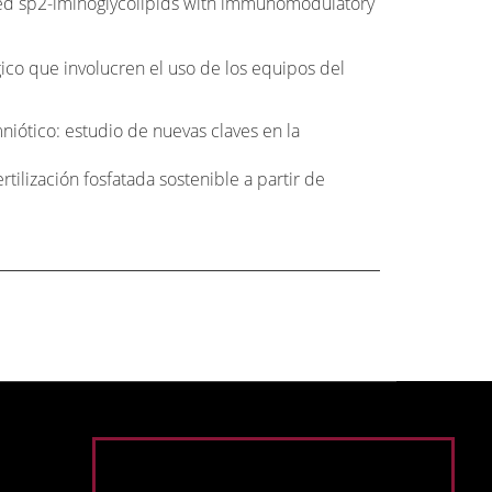
elled sp2-iminoglycolipids with immunomodulatory
o que involucren el uso de los equipos del
iótico: estudio de nuevas claves en la
tilización fosfatada sostenible a partir de