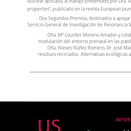
Nuclear aplicada, al trabajo presentado por Dra. 
properties”, publicado en la revista European Jour
- Dos Segundos Premios, destinados a apoyar pro
Servicio General de Investigación de Resonancia M
·
Dña. Mª Lourdes Moreno Amador y colabo
modulación del entorno prenatal en las patol
·
Dña. Nieves Núñez Romero, Dr. José Manue
residuos reciclados. Alternativas ecológicas a
INFO