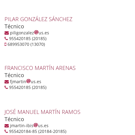
PILAR GONZÁLEZ SÁNCHEZ
Técnico
piligonzalez
us.es
955420185 (20185)
689953070 (13070)
FRANCISCO MARTÍN ARENAS
Técnico
fjmartin
us.es
955420185 (20185)
JOSÉ MANUEL MARTÍN RAMOS
Técnico
jmartin-ibis
us.es
955420184-85 (20184-20185)