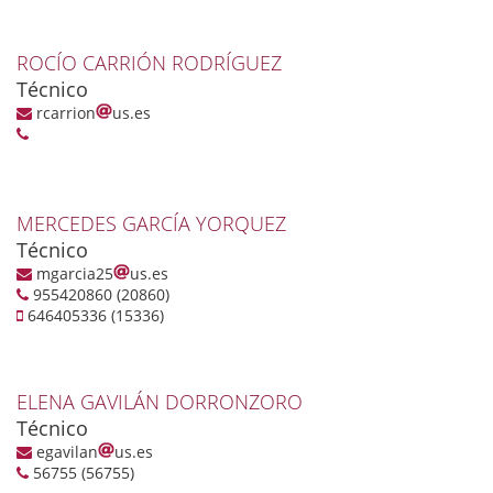
ROCÍO CARRIÓN RODRÍGUEZ
Técnico
rcarrion
us.es
MERCEDES GARCÍA YORQUEZ
Técnico
mgarcia25
us.es
955420860 (20860)
646405336 (15336)
ELENA GAVILÁN DORRONZORO
Técnico
egavilan
us.es
56755 (56755)