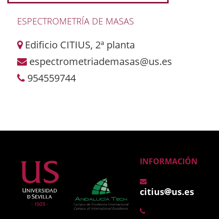
ESPECTROMETRÍA DE MASAS
Edificio CITIUS, 2ª planta
espectrometriademasas@us.es
954559744
INFORMACIÓN
citius
us.es