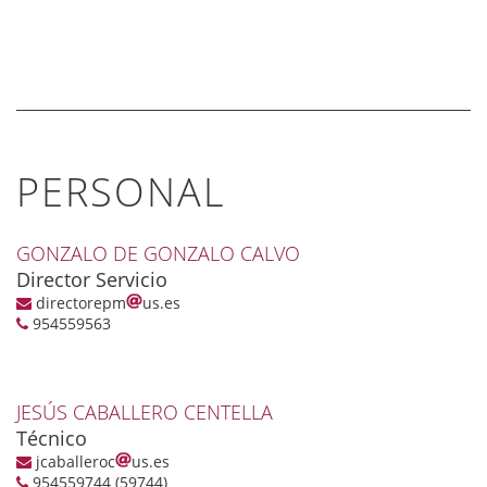
PERSONAL
GONZALO DE GONZALO CALVO
Director Servicio
directorepm
us.es
954559563
JESÚS CABALLERO CENTELLA
Técnico
jcaballeroc
us.es
954559744 (59744)