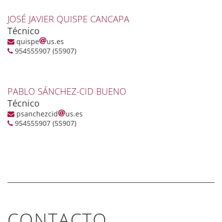
JOSÉ JAVIER QUISPE CANCAPA
Técnico
quispe
us.es
954555907 (55907)
PABLO SÁNCHEZ-CID BUENO
Técnico
psanchezcid
us.es
954555907 (55907)
CONTACTO