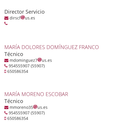
Director Servicio
dirscf
us.es
MARÍA DOLORES DOMÍNGUEZ FRANCO
Técnico
mdominguez7
us.es
954555907 (55907)
650586354
MARÍA MORENO ESCOBAR
Técnico
mmoreno35
us.es
954555907 (55907)
650586354