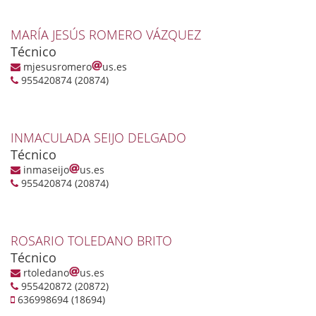
MARÍA JESÚS ROMERO VÁZQUEZ
Técnico
mjesusromero
us.es
955420874 (20874)
INMACULADA SEIJO DELGADO
Técnico
inmaseijo
us.es
955420874 (20874)
ROSARIO TOLEDANO BRITO
Técnico
rtoledano
us.es
955420872 (20872)
636998694 (18694)